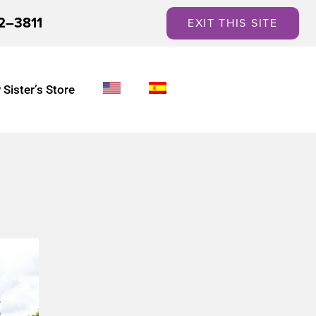
2–3811
EXIT THIS SITE
 Sister’s Store