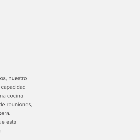
s, nuestro
n capacidad
una cocina
 de reuniones,
pera.
ue está
n