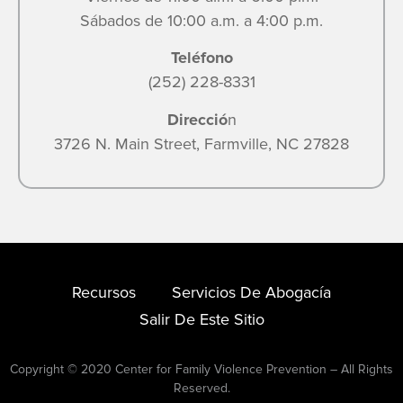
Sábados de 10:00 a.m. a 4:00 p.m.
Teléfono
(252) 228-8331
Direcció
n
3726 N. Main Street, Farmville, NC 27828
Recursos
Servicios De Abogacía
Salir De Este Sitio
Copyright © 2020 Center for Family Violence Prevention – All Rights
Reserved.